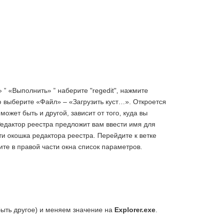
 ” «Выполнить» ” наберите "regedit", нажмите
 выберите «Файл» – «Загрузить куст…». Откроется
ожет быть и другой, зависит от того, куда вы
едактор реестра предложит вам ввести имя для
сти окошка редактора реестра. Перейдите к ветке
те в правой части окна список параметров.
 быть другое) и меняем значение на
Explorer.exe
.