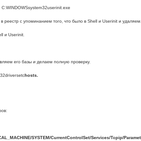
е C:WINDOWSsystem32userinit.exe
реестр с упоминанием того, что было в Shell и Userinit и удаляем
 и Userinit.
овляем его базы и делаем полную проверку.
2driversetc
hosts.
ров:
L_MACHINE/SYSTEM/CurrentControlSet/Services/Tcpip/Paramet