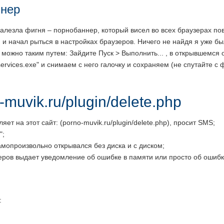
ннер
залезла фигня – порнобаннер, который висел во всех браузерах пов
, и начал рыться в настройках браузеров. Ничего не найдя я уже б
му можно таким путем: Зайдите Пуск > Выполнить... , в открывшемся
rvices.exe" и снимаем с него галочку и сохраняем (не спутайте с 
muvik.ru/plugin/delete.php
яет на этот сайт: (porno-muvik.ru/plugin/delete.php), просит SMS;
";
мопроизвольно открывался без диска и с диском;
зеров выдает уведомление об ошибке в памяти или просто об ошиб
: