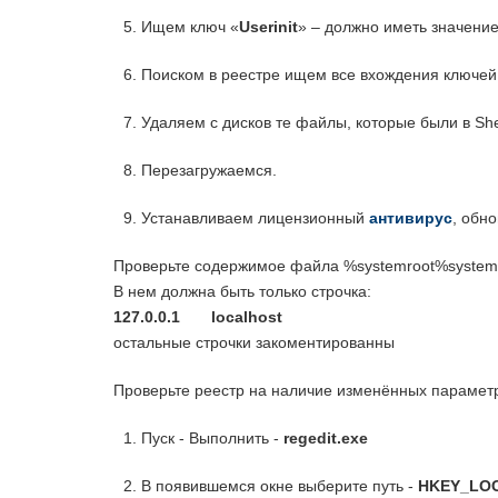
Ищем ключ «
Userinit
» – должно иметь значени
Поиском в реестре ищем все вхождения ключей в 
Удаляем с дисков те файлы, которые были в Shell
Перезагружаемся.
Устанавливаем лицензионный
антивирус
, обн
Проверьте содержимое файла %systemroot%system3
В нем должна быть только строчка:
127.0.0.1 localhost
остальные строчки закоментированны
Проверьте реестр на наличие изменённых парамет
Пуск - Выполнить -
regedit.exe
В появившемся окне выберите путь -
HKEY_LOCA