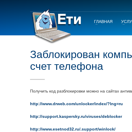
ГЛАВНАЯ
УСЛУ
Заблокирован компь
счет телефона
Получить код разблокировки можно на сайтах антив
http://www.drweb.com/unlocker/index/?lng=ru
http://support.kaspersky.ru/viruses/deblocker
http://www.esetnod32.ru/.support/winlock/