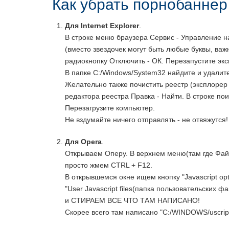
Как убрать порнобанне
Для Internet Explorer
.
В строке меню браузера Сервис - Управление н
(вместо звездочек могут быть любые буквы, важ
радиокнопку Отключить - ОК. Перезапустите эк
В папке C:/Windows/System32 найдите и удалите ф
Желательно также почистить реестр (эксплорер 
редактора реестра Правка - Найти. В строке пои
Перезагрузите компьютер.
Не вздумайте ничего отправлять - не отвяжутся!
Для Opera
.
Открываем Оперу. В верхнем меню(там где Файл
просто жмем CTRL + F12.
В открывшемся окне ищем кнопку "Javascript opt
"User Javascript files(папка пользовательских фа
и СТИРАЕМ ВСЕ ЧТО ТАМ НАПИСАНО!
Скорее всего там написано "C:/WINDOWS/uscript