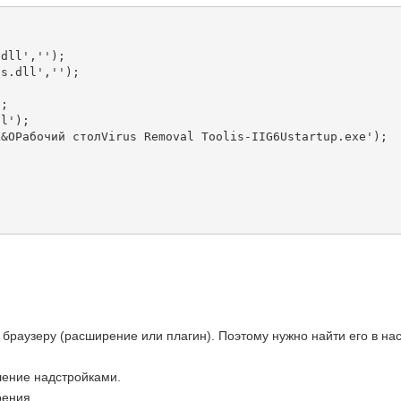
dll','');

s.dll','');



;

l');

&OРабочий столVirus Removal Toolis-IIG6Ustartup.exe');

раузеру (расширение или плагин). Поэтому нужно найти его в наст
вление надстройками.
рения.