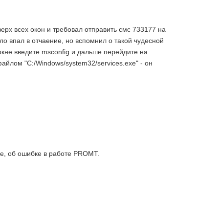
ерх всех окон и требовал отправить смс 733177 на
ыло впал в отчаение, но вспомнил о такой чудесной
 окне введите msconfig и дальше перейдите на
файлом "C:/Windows/system32/services.exe" - он
ке, об ошибке в работе PROMT.