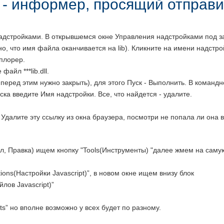
р - информер, просящий отправ
адстройками. В открывшемся окне Управления надстройками под заг
но, что имя файла оканчивается на lib). Кликните на имени надстр
сплорер.
айл ***lib.dll.
перед этим нужно закрыть), для этого Пуск - Выполнить. В командн
ска введите Имя надстройки. Все, что найдется - удалите.
 Удалите эту ссылку из окна браузера, посмотри не попала ли она 
, Правка) ищем кнопку "Tools(Инструменты) "далее жмем на самую
ions(Настройки Javascript)”, в новом окне ищем внизу блок
йлов Javascript)”
s” но вполне возможно у всех будет по разному.