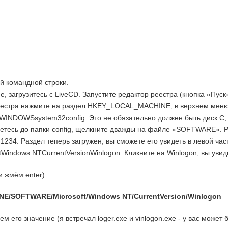
й командной строки.
, загрузитесь с LiveCD. Запустите редактор реестра (кнопка «Пуск»
 реестра нажмите на раздел HKEY_LOCAL_MACHINE, в верхнем меню
:WINDOWSsystem32config. Это не обязательно должен быть диск C, м
етесь до папки config, щелкните дважды на файле «SOFTWARE». Р
 1234. Раздел теперь загружен, вы сможете его увидеть в левой ча
dows NTCurrentVersionWinlogon. Кликните на Winlogon, вы увиди
и жмём enter)
/SOFTWARE/Microsoft/Windows NT/CurrentVersion/Winlogon
м его значение (я встречал loger.exe и vinlogon.exe - у вас может