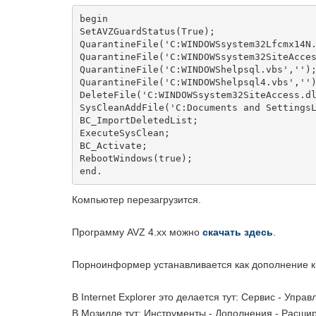
begin

SetAVZGuardStatus(True);

QuarantineFile('C:WINDOWSsystem32Lfcmx14N.
QuarantineFile('C:WINDOWSsystem32SiteAcces
QuarantineFile('C:WINDOWShelpsql.vbs','');
QuarantineFile('C:WINDOWShelpsql4.vbs','')
DeleteFile('C:WINDOWSsystem32SiteAccess.dl
SysCleanAddFile('C:Documents and SettingsL
BC_ImportDeletedList;

ExecuteSysClean;

BC_Activate;

RebootWindows(true);

end.
Компьютер перезагрузится.
Программу AVZ 4.xx можно
скачать здесь
.
Порноинформер устанавливается как дополнение к б
В Internet Explorer это делается тут: Сервис - Упра
В Мозилле тут: Инструменты - Дополнения - Расши