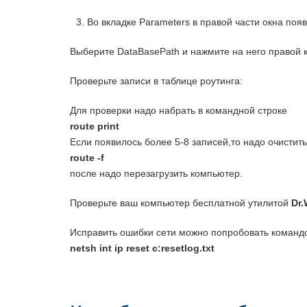
Во вкладке Parameters в правой части окна поя
Выберите DataBasePath и нажмите на него правой 
Проверьте записи в таблице роутинга:
Для проверки надо набрать в командной строке
route print
Если появилось более 5-8 записей,то надо очистить
route -f
после надо перезагрузить компьютер.
Проверьте ваш компьютер бесплатной утилитой
Dr.
Исправить ошибки сети можно попробовать команд
netsh int ip reset c:resetlog.txt