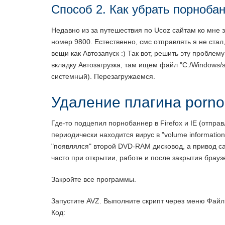
Способ 2. Как убрать порноба
Недавно из за путешествия по Ucoz сайтам ко мне 
номер 9800. Естественно, смс отправлять я не стал
вещи как Автозапуск :) Так вот, решить эту пробле
вкладку Автозагрузка, там ищем файл "C:/Windows/se
системный). Перезагружаемся.
Удаление плагина porno-
Где-то подцепил порнобаннер в Firefox и IE (отправл
периодически находится вирус в "volume information
"появлялся" второй DVD-RAM дисковод, а привод са
часто при открытии, работе и после закрытия брау
Закройте все программы.
Запустите AVZ. Выполните скрипт через меню Файл
Код: