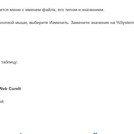
вится меню с именем файла, его типом и значением.
кнопкой мыши, выберите Изменить. Замените значение на %System
 таблицу:
Web CureIt
ой: