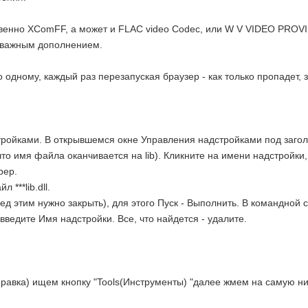
венно XComFF, а может и FLAC video Codec, или W V VIDEO PROVID
 важным дополнением.
 одному, каждый раз перезапуская браузер - как только пропадет, 
ройками. В открывшемся окне Управления надстройками под заголо
что имя файла оканчивается на lib). Кликните на имени надстройки
рер.
***lib.dll.
д этим нужно закрыть), для этого Пуск - Выполнить. В командной с
введите Имя надстройки. Все, что найдется - удалите.
равка) ищем кнопку "Tools(Инструменты) "далее жмем на самую ниж