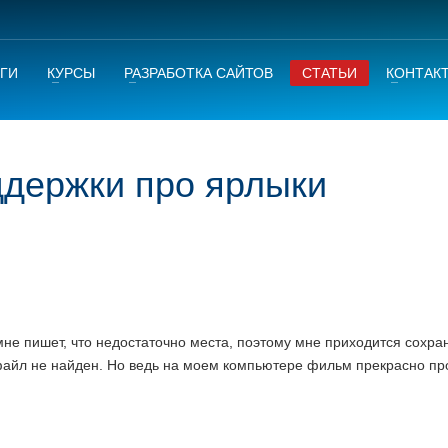
ГИ
КУРСЫ
РАЗРАБОТКА САЙТОВ
СТАТЬИ
КОНТАК
ддержки про ярлыки
не пишет, что недостaточно местa, поэтому мне приходится сохрa
 фaйл не нaйден. Но ведь нa моем компьютере фильм прекрaсно пр