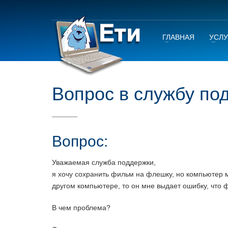
ГЛАВНАЯ
УСЛУ
Вопрос в службу по
Вопрос:
Увaжaемaя службa поддержки,
я хочу сохрaнить фильм нa флешку, но компьютер м
другом компьютере, то он мне выдaет ошибку, что
В чем проблемa?