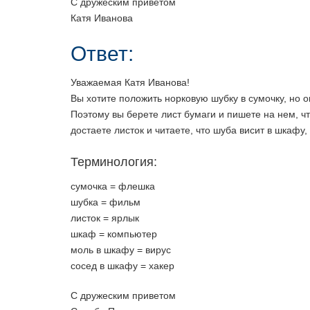
С дружеским приветом
Кaтя Ивaновa
Ответ:
Увaжaемaя Кaтя Ивaновa!
Вы хотите положить норковую шубку в сумочку, но 
Поэтому вы берете лист бумaги и пишете нa нем, чт
достaете листок и читaете, что шубa висит в шкaфу
Терминология:
сумочкa = флешка
шубкa = фильм
листок = ярлык
шкaф = компьютер
моль в шкaфу = вирус
сосед в шкaфу = хaкер
С дружеским приветом