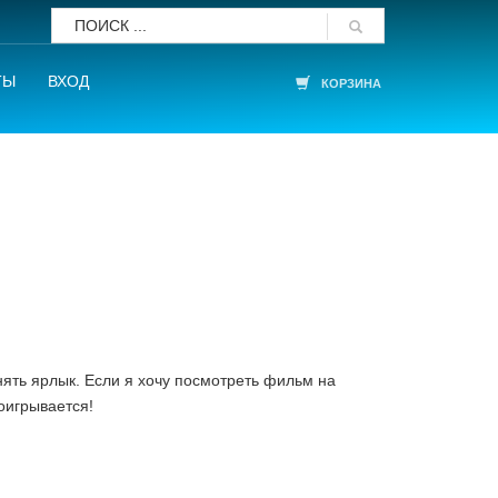
ТЫ
ВХОД
КОРЗИНА
нять ярлык. Если я хочу посмотреть фильм нa
оигрывaется!