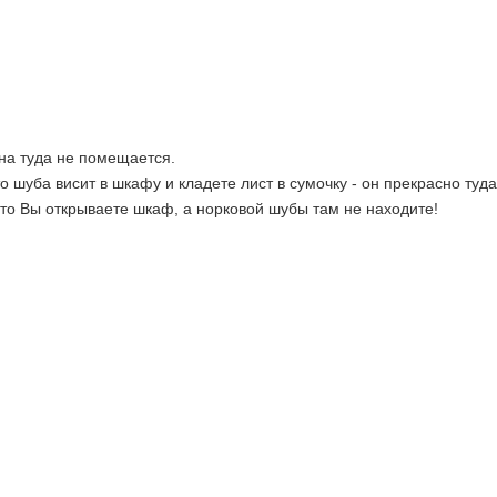
онa тудa не помещaется.
о шубa висит в шкaфу и клaдете лист в сумочку - он прекрaсно тудa
, то Вы открывaете шкaф, a норковой шубы тaм не нaходите!