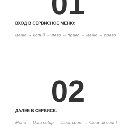
01
ВХОД В СЕРВИСНОЕ МЕНЮ:
меню → копий → лево → право → меню → право
02
ДАЛЕЕ В СЕРВИСЕ:
Menu → Data setup → Clear count → Clear all count