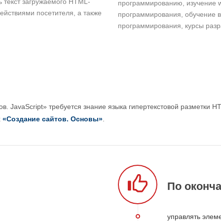
 текст загружаемого HTML-
программированию, изучение w
действиями посетителя, а также
программирования, обучение в
программирования, курсы разр
ов. JavaScript» требуется знание языка гипертекстовой разметки H
х
«Создание сайтов. Основы»
.
По оконча
управлять элем