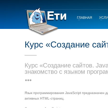
ГЛАВНАЯ
УСЛУ
Курс «Создание сайт
Курс «Создание сайтов. Java
знакомство с языком програ
Язык программирования JavaScript предназначен д
активных HTML-страниц.